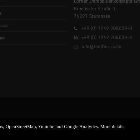
Löffler Immobilienkonzepte G
n
Bruchsaler Straße 1
n
76297 Stutensee
enzen
+49 (0) 7249 208009-0
+49 (0) 7249 208009-9
uns
info@loeffler-ik.de
aps, OpenStreetMap, Youtube and Google Analytics. More details