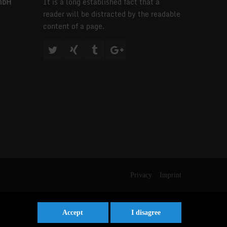
mbH
It is a long established fact that a
reader will be distracted by the readable
content of a page.
Privacy
Imprint
Accept
I disagree