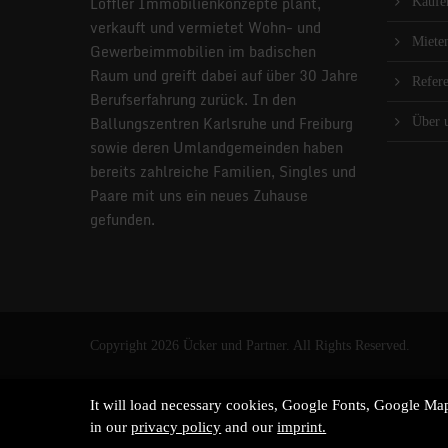
Löffler Immobilienkonzepte plant,
Kaufe
verkauft und vermietet Wohn- und
Miete
Gewerbeimmobilien im badischen
Raum und greift dabei auf über 30 Jahre
Refer
Berufserfahrung zurück. In den
Ballungszentren Karlsruhe und Freiburg
Über 
sowie deren Umlandgemeinden haben
bereits zahlreiche Familien, Singles und
Paare mit uns ein neues Zuhause
gefunden.
Copyright 2026 Ücker und Partner. All Rights Reserved.
It will load necessary cookies, Google Fonts, Google M
in our
privacy policy
and our
imprint.