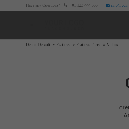
Have any Questions?
+01 123 444 555
info@com
Login
Supp
Username
Lorem i
Demo: Default
Features
Features Three
Videos
2
Password
Login
We offe
Mon - F
Lore
Register
|
Lost your password?
A