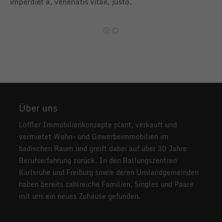
imperdiet a, venenatis vitae, justo.
im
Über uns
Löffler Immobilienkonzepte plant, verkauft und
vermietet Wohn- und Gewerbeimmobilien im
badischen Raum und greift dabei auf über 30 Jahre
Berufserfahrung zurück. In den Ballungszentren
Karlsruhe und Freiburg sowie deren Umlandgemeinden
haben bereits zahlreiche Familien, Singles und Paare
mit uns ein neues Zuhause gefunden.