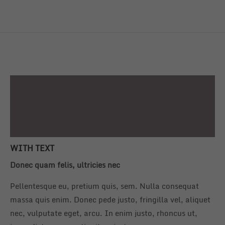
WI
Do
Pe
et
ma
ne
WITH TEXT
WI
im
Donec quam felis, ultricies nec
Do
Previous
Next
Pellentesque eu, pretium quis, sem. Nulla consequat
Pe
massa quis enim. Donec pede justo, fringilla vel, aliquet
ma
nec, vulputate eget, arcu. In enim justo, rhoncus ut,
ne