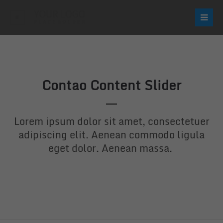
Login
Username
Contao Content Slider
Password
Lorem ipsum dolor sit amet, consectetuer
adipiscing elit. Aenean commodo ligula
eget dolor. Aenean massa.
Login
Register
|
Lost your password?
Support
Lorem ipsum dolor sit amet: