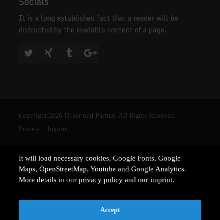
Socials
It is a long established fact that a reader will be
distracted by the readable content of a page.
Copyright 2026 Ücker und Partner. All Rights Reserved.
Privacy
Imprint
It will load necessary cookies, Google Fonts, Google
Maps, OpenStreetMap, Youtube and Google Analytics.
More details in our
privacy policy
and our
imprint.
Accept