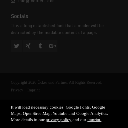
info@loeffler-ik.de
Socials
It is a long established fact that a reader will be
distracted by the readable content of a page.
Copyright 2026 Ücker und Partner. All Rights Reserved.
Privacy
Imprint
It will load necessary cookies, Google Fonts, Google
Maps, OpenStreetMap, Youtube and Google Analytics.
More details in our
privacy policy
and our
imprint.